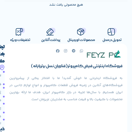
هیچ محصولی یافت نشد
صولات اورجینال
پرداخت آنلاین
تخفیفات ویژه
لینک
تماس
با
های
ما
مفید
ض کامپیوتر (فناوران نسل برتر رایانه)
آدرس
صفحه
حساب
ما
اصلی
کاربری
ی ما خوش آمدید! ما با افتخار یکی از پیشروترین
خیابان
فروشنده
فروشگاه
در زمینه فروش قطعات کامپیوتر و انواع لوازم جانبی در
ولیعصر،
شوید
ها تجربه در بازار کامپیوتر ایران، هدف ما ارائه بهترین
بالاتر
درباره
از
ا و قیمت مناسب به مشتریان عزیزمان است.
ما
عودت
تقاطع
سفارش
تماس
طالقانی،
با ما
پاساژ
دریافت
مرکز
تخفیف
کامپیوتر
خبرنامه