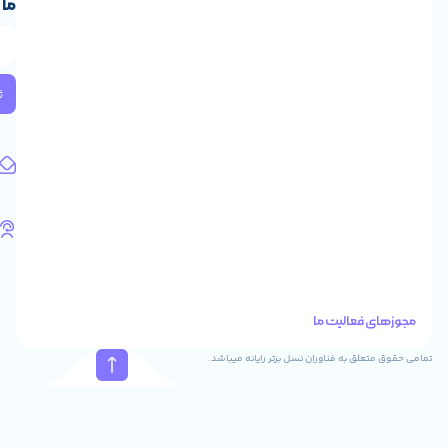
ما
ایران،
طبقه
2
واحد
224
ثبت
کد
پستی:
1583658713
آدرس
ایمیل
support@feyzcomputer.com
تلفن
های
تماس
41288
021
88915131
021
نسل برتر رایانه میباشد.