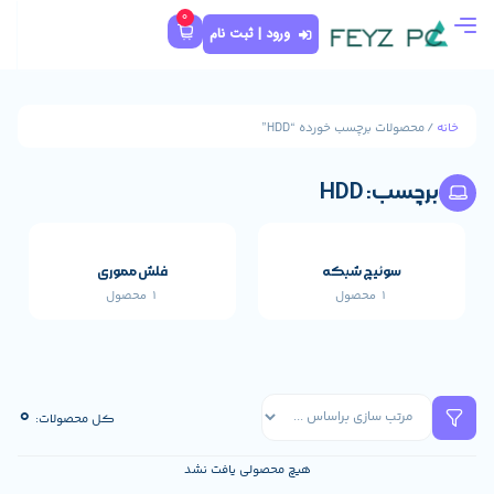
0
ورود | ثبت نام
رده “HDD”
که
فلش مموری
1 محصول
قطعات اصلی خارجی 
659 محصول
0
کل محصولات:
هیچ محصولی یافت نشد