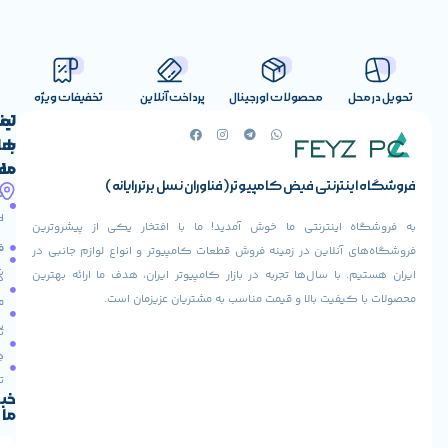
صولات اورجینال
پرداخت آنلاین
تخفیفات ویژه
لینک
تماس
با
های
ما
مفید
ض کامپیوتر (فناوران نسل برتر رایانه)
آدرس
صفحه
حساب
ما
اصلی
کاربری
ی ما خوش آمدید! ما با افتخار یکی از پیشروترین
خیابان
فروشنده
فروشگاه
در زمینه فروش قطعات کامپیوتر و انواع لوازم جانبی در
ولیعصر،
شوید
ها تجربه در بازار کامپیوتر ایران، هدف ما ارائه بهترین
بالاتر
درباره
از
ا و قیمت مناسب به مشتریان عزیزمان است.
ما
عودت
تقاطع
سفارش
تماس
طالقانی،
با ما
پاساژ
دریافت
مرکز
تخفیف
کامپیوتر
خبرنامه
ما
ایران،
طبقه