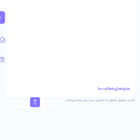
2
واحد
224
ثبت
کد
پستی:
1583658713
آدرس
ایمیل
support@feyzcomputer.com
تلفن
های
تماس
41288
021
88915131
021
نسل برتر رایانه میباشد.