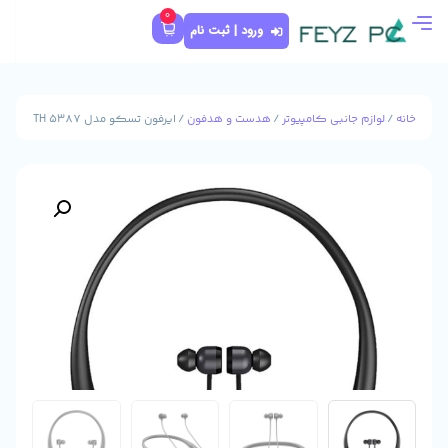
0
ورود | ثبت نام
پیوتر
/
هدست و هدفون
/ ایرفون تسکو مدل TH 5387