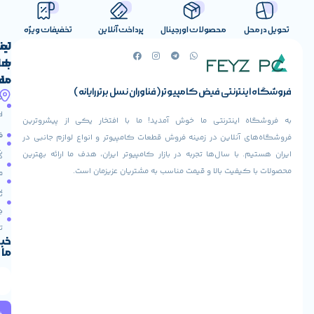
بالایی دارد. به علاوه TH 5387 با مود گیمینگ تجربه بهتری در زمان بازی برای
صولات اورجینال
پرداخت آنلاین
تخفیفات ویژه
ابلیت‌های ویژه این هدست گردنی می‌توان به قابلیت ضدآب
لینک
تماس
بادرجه IPX5 و نمایشگر میزان شارژ باتری اشاره کرد. به علاوه این هدست
با
های
بایت پشتیبانی می‌کند.
ما
مفید
ض کامپیوتر (فناوران نسل برتر رایانه)
آدرس
صفحه
حساب
ما
اصلی
کاربری
ی ما خوش آمدید! ما با افتخار یکی از پیشروترین
خیابان
فروشنده
فروشگاه
در زمینه فروش قطعات کامپیوتر و انواع لوازم جانبی در
ولیعصر،
شوید
ها تجربه در بازار کامپیوتر ایران، هدف ما ارائه بهترین
بالاتر
درباره
از
ا و قیمت مناسب به مشتریان عزیزمان است.
ما
عودت
تقاطع
سفارش
تماس
طالقانی،
با ما
پاساژ
دریافت
مرکز
تخفیف
کامپیوتر
خبرنامه
ما
ایران،
طبقه
2
واحد
224