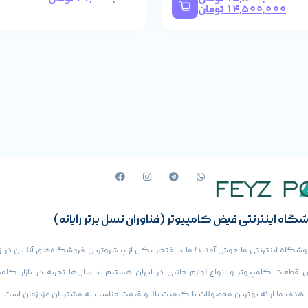
14,500,000
تومان
ت به حالت دو کاناله.
ای با فرکانس بالاتر پشتیبانی می‌کنند، ممکن است در مقایسه با گزینه‌های س
 ممکن است بعدها بخواهید ظرفیت یا سرعت را ارتقاء دهید.
لکرد / قیمت / مصرف» است. برای کاربری‌های روزمره، حتی گیمینگ سبک، عمل
ه گزینه‌های فرکانس بالاتر بیندازید.
گاه اینترنتی فیض کامپیوتر (فناوران نسل برتر رایانه)
وشگاه اینترنتی ما خوش آمدید! ما با افتخار یکی از پیشروترین فروشگاه‌های آنلاین در ز
قطعات کامپیوتر و انواع لوازم جانبی در ایران هستیم. با سال‌ها تجربه در بازار کامپ
توضیح
، هدف ما ارائه بهترین محصولات با کیفیت بالا و قیمت مناسب به مشتریان عزیزمان است.