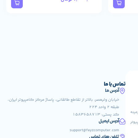
ریع‌تر، کمی عقب‌تر به نظر برسد.
رم Crucial CT8G4DFRA266 8GB DDR4-2666 CL19 انتخابی بسیار هوشمندانه برای ارتقای سیستم‌های دسکتاپ معمولی، اداری یا خانگی است. اگر سیستم شما از DDR4 پشتیبانی می‌کند و قصد دارید بدون هزینه
تماس با ما
کرد قابل‌قبولی ارائه می‌دهد. با این وجود، اگر کاربری حرفه‌ای‌تر
آدرس ما
خیابان ولیعصر، بالاتر از تقاطع طالقانی، پاساژ مرکز کامپیوتر ایران،
طبقه 2 واحد 224
مینه
کد پستی: 1583658713
آدرس ایمیل
یوتر
support@feyzcomputer.com
تلفن های تماس