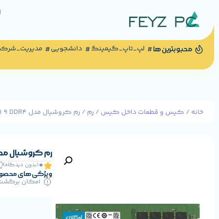
لپ_تاپ_گیمینگ
دانشجویی
مدیریت_شرک
محبوبترین ها
خانه
/
کیس و قطعات داخل کیس
/
رم
/ رم کروشیال مدل CT8 8GB 2666MHz CL19 DDR4
رم کروشیال مدل 8GB 2666MHz CL19 DDR4
0
(بدون دیدگاه)
ویژگی های محصو
امکان برگشت کا