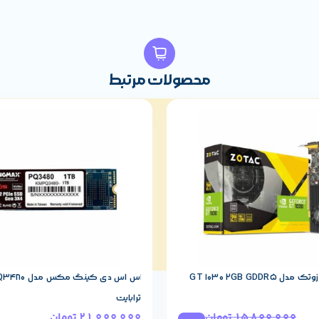
یش عکس سبک، تماشای ویدیو یا حتی بازی‌های معمولی هستند، این رم عملکر
محصولات مرتبط
ممکن است بخواهد به گزینه‌های با ظرفیت بالاتر یا فرکانس بالاتر فکر کن
به لحاظ تأخیر نیز، CL19 برای فرکانس 2666، معادل زمانی تقریباً 14 نانوثانیه در تحلیل‌ها ذکر شده است. 
GT 1030 2GB GDDR
ترابایت
15,800,000
تومان
21,000,000
تومان