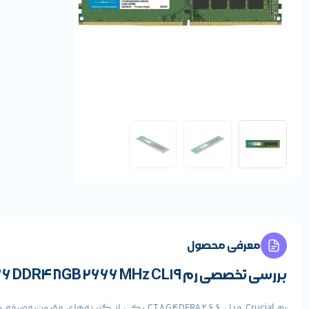
معرفی محصول
بررسی تخصصی رم Crucial CT8G4DFRA266 DDR4 8GB 2666 MHz CL19
رم Crucial مدل CT8G4DFRA266 یکی از گز