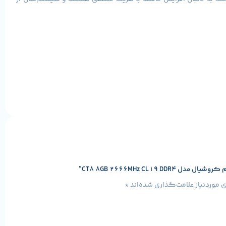
 نه ظاهر فانتزی. این یعنی برای کاربرانی که روی بودجه حساس هستند و نیاز به عملکرد متعادل
CT8 8GB 2666MHz CL19”
موردنیاز علامت‌گذاری شده‌اند
*