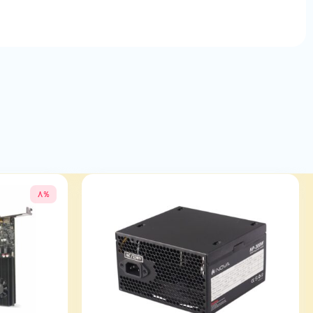
ظرفیت هر ماژول
16GB
پروفایل AMD EXPO
دارد
پروفایل Intel XMP
دارد
نسخه XMP
3.0
هیت سینک (خنک کننده)
دارد
8%
رنگ
مشکی
نورپردازی
دارد
نوع نورپردازی
ARGB