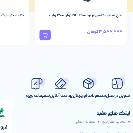
tic Light, Polychrome Sync, RGB Fusion,
اکوسیستم نورپردازی
Vivid LED DJ
منبع تغذیه کامپیوتر نوا NP-300 توان 300 وات
کارت گرافیک زوتک مدل 5
ولتاژ کاری
1.2V
3,500,000
تومان
Registered/Unbuffered
Unbuffered
پشتیبانی از ECC
ندارد
تحویل در محل
محصولات اورجینال
پرداخت آنلاین
تخفیفات ویژه
لینک های مفید
حساب کاربری
صفحه اصلی
فروش