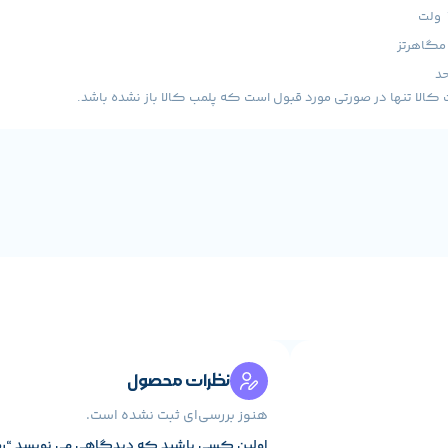
لا تنها در صورتی مورد قبول است که پلمب کالا باز نشده باشد.
نظرات محصول
هنوز بررسی‌ای ثبت نشده است.
اولین کسی باشید که دیدگاهی می نویسد “رم o Forza Trinity RGB 32GB Single 5200MHz CL40 DDR5