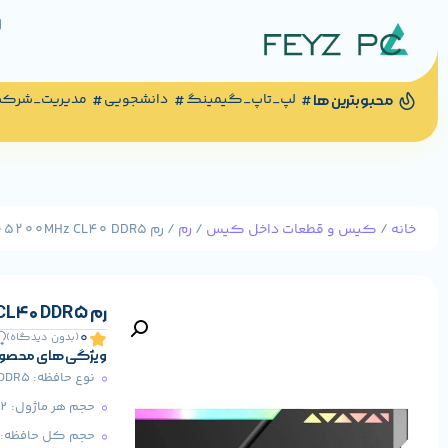
لپ_تاپ_گیمینگ
دانشجویی
مدیریت_شرک
محبوبترین ها
خانه
/
کیس و قطعات داخل کیس
/
رم
/ رم Neo Forza Trinity RGB 32GB Single 5200MHz CL40 DDR5
رم Neo Forza Trinity RGB 32GB Single 5200MHz CL40 DDR5
0
(بدون دیدگاه)
ویژگی های محصو
نوع حافظه: DDR5
حجم هر ماژول: 32 گیگابایت
حجم کل حافظه: 32 گیگابایت