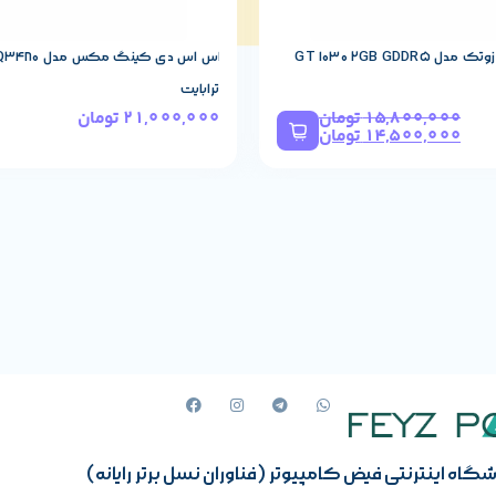
AURA Sync, Mys
GT 1030 2GB GDDR
ترابایت
15,800,000
تومان
21,000,000
تومان
14,500,000
تومان
گاه اینترنتی فیض کامپیوتر (فناوران نسل برتر رایانه)