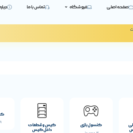
صفحه اصلی
فروشگاه
تماس با ما
دربار
ت
کی
19 
لی
کنسول بازی
کیس و قطعات
س
داخل کیس