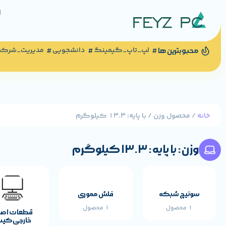
لپ_تاپ_گیمینگ
دانشجویی
مدیریت_شرک
محبوبترین ها
خانه
/ محصول وزن / با پایه: 13.3 کیلوگرم
وزن: با پایه: 13.3 کیلوگرم
سوئیچ شبکه
فلش مموری
1 محصول
1 محصول
قطعات اص
خارجی کی