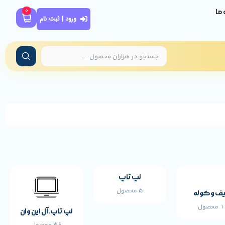
0
ه ما
ورود | ثبت نام
لپ تاپ
5 محصول
ف و کوله
محصول
لپ تاپ،آل این وان