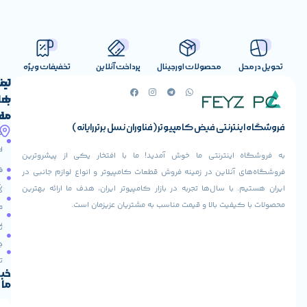
صولات اورجینال
پرداخت آنلاین
تخفیفات ویژه
لینک
تماس
با
های
ما
مفید
ض کامپیوتر (فناوران نسل برتر رایانه)
آدرس
صفحه
حساب
ما
اصلی
کاربری
ی ما خوش آمدید! ما با افتخار یکی از پیشروترین
خیابان
فروشنده
فروشگاه
در زمینه فروش قطعات کامپیوتر و انواع لوازم جانبی در
ولیعصر،
شوید
ها تجربه در بازار کامپیوتر ایران، هدف ما ارائه بهترین
بالاتر
درباره
از
ا و قیمت مناسب به مشتریان عزیزمان است.
ما
عودت
تقاطع
سفارش
تماس
طالقانی،
با ما
پاساژ
دریافت
مرکز
تخفیف
کامپیوتر
خبرنامه
ما
ایران،
طبقه