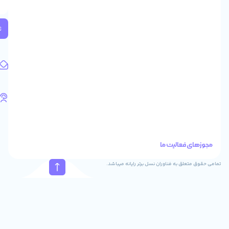
2
واحد
224
ثبت
کد
پستی:
1583658713
آدرس
ایمیل
support@feyzcomputer.com
تلفن
های
تماس
41288
021
88915131
021
نسل برتر رایانه میباشد.