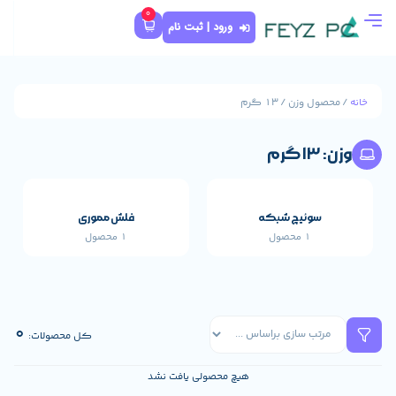
0
ورود | ثبت نام
که
فلش مموری
1 محصول
قطعات اصلی خارجی 
659 محصول
0
کل محصولات:
هیچ محصولی یافت نشد