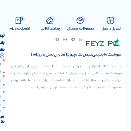
صولات اورجینال
پرداخت آنلاین
تخفیفات ویژه
لینک
تماس
با
های
ما
مفید
ض کامپیوتر (فناوران نسل برتر رایانه)
آدرس
صفحه
حساب
ما
اصلی
کاربری
ی ما خوش آمدید! ما با افتخار یکی از پیشروترین
خیابان
فروشنده
فروشگاه
در زمینه فروش قطعات کامپیوتر و انواع لوازم جانبی در
ولیعصر،
شوید
ها تجربه در بازار کامپیوتر ایران، هدف ما ارائه بهترین
بالاتر
درباره
از
ا و قیمت مناسب به مشتریان عزیزمان است.
ما
عودت
تقاطع
سفارش
تماس
طالقانی،
با ما
پاساژ
دریافت
مرکز
تخفیف
کامپیوتر
خبرنامه
ما
ایران،
طبقه