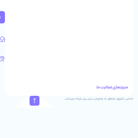
2
واحد
224
ثبت
کد
پستی:
1583658713
آدرس
ایمیل
support@feyzcomputer.com
تلفن
های
تماس
41288
021
88915131
021
نسل برتر رایانه میباشد.