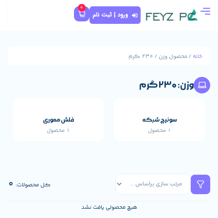
0
ورود | ثبت نام
که
فلش مموری
1 محصول
قطعات اصلی خارجی 
659 محصول
0
کل محصولات:
هیچ محصولی یافت نشد