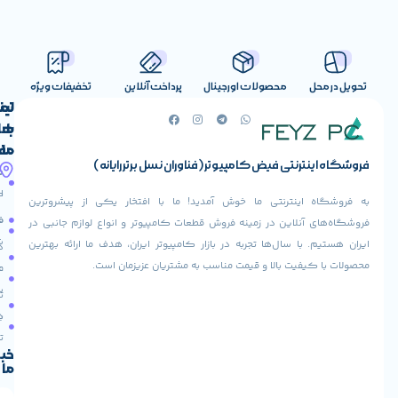
صولات اورجینال
پرداخت آنلاین
تخفیفات ویژه
لینک
تماس
با
های
ما
مفید
ض کامپیوتر (فناوران نسل برتر رایانه)
آدرس
صفحه
حساب
ما
اصلی
کاربری
ی ما خوش آمدید! ما با افتخار یکی از پیشروترین
خیابان
فروشنده
فروشگاه
در زمینه فروش قطعات کامپیوتر و انواع لوازم جانبی در
ولیعصر،
شوید
ها تجربه در بازار کامپیوتر ایران، هدف ما ارائه بهترین
بالاتر
درباره
از
ا و قیمت مناسب به مشتریان عزیزمان است.
ما
عودت
تقاطع
سفارش
تماس
طالقانی،
با ما
پاساژ
دریافت
مرکز
تخفیف
کامپیوتر
خبرنامه
ما
ایران،
طبقه