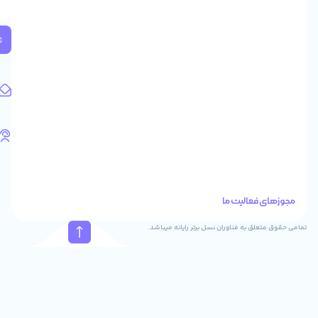
2
واحد
224
ثبت
کد
پستی:
1583658713
آدرس
ایمیل
support@feyzcomputer.com
تلفن
های
تماس
41288
021
88915131
021
نسل برتر رایانه میباشد.