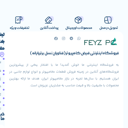
صولات اورجینال
پرداخت آنلاین
تخفیفات ویژه
لینک
تماس
با
های
ما
مفید
ض کامپیوتر (فناوران نسل برتر رایانه)
آدرس
صفحه
حساب
ما
اصلی
کاربری
ی ما خوش آمدید! ما با افتخار یکی از پیشروترین
خیابان
فروشنده
فروشگاه
در زمینه فروش قطعات کامپیوتر و انواع لوازم جانبی در
ولیعصر،
شوید
ها تجربه در بازار کامپیوتر ایران، هدف ما ارائه بهترین
بالاتر
درباره
از
ا و قیمت مناسب به مشتریان عزیزمان است.
ما
عودت
تقاطع
سفارش
تماس
طالقانی،
با ما
پاساژ
دریافت
مرکز
تخفیف
کامپیوتر
خبرنامه
ما
ایران،
طبقه