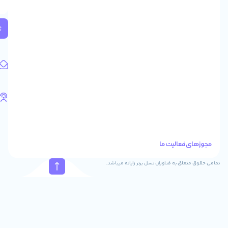
2
واحد
224
ثبت
کد
پستی:
1583658713
آدرس
ایمیل
support@feyzcomputer.com
تلفن
های
تماس
41288
021
88915131
021
نسل برتر رایانه میباشد.