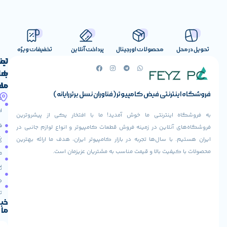
صولات اورجینال
پرداخت آنلاین
تخفیفات ویژه
لینک
تماس
با
های
ما
مفید
ض کامپیوتر (فناوران نسل برتر رایانه)
آدرس
صفحه
حساب
ما
اصلی
کاربری
ی ما خوش آمدید! ما با افتخار یکی از پیشروترین
خیابان
فروشنده
فروشگاه
در زمینه فروش قطعات کامپیوتر و انواع لوازم جانبی در
ولیعصر،
شوید
ها تجربه در بازار کامپیوتر ایران، هدف ما ارائه بهترین
بالاتر
درباره
از
ا و قیمت مناسب به مشتریان عزیزمان است.
ما
عودت
تقاطع
سفارش
تماس
طالقانی،
با ما
پاساژ
دریافت
مرکز
تخفیف
کامپیوتر
خبرنامه
ما
ایران،
طبقه