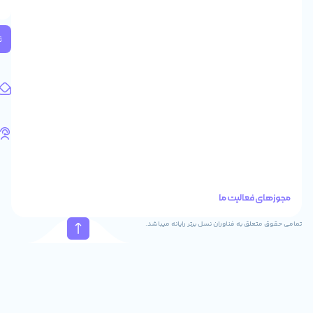
2
واحد
224
ثبت
کد
پستی:
1583658713
آدرس
ایمیل
support@feyzcomputer.com
تلفن
های
تماس
41288
021
88915131
021
نسل برتر رایانه میباشد.