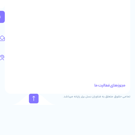
2
واحد
224
ثبت
کد
پستی:
1583658713
آدرس
ایمیل
support@feyzcomputer.com
تلفن
های
تماس
41288
021
88915131
021
نسل برتر رایانه میباشد.