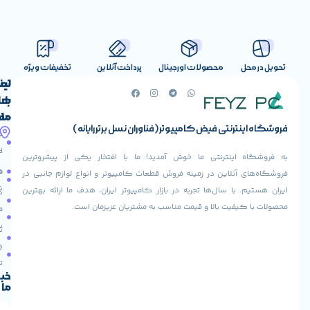
صولات اورجینال
پرداخت آنلاین
تخفیفات ویژه
لینک
تماس
با
های
ما
مفید
ض کامپیوتر (فناوران نسل برتر رایانه)
آدرس
صفحه
حساب
ما
اصلی
کاربری
ی ما خوش آمدید! ما با افتخار یکی از پیشروترین
خیابان
فروشنده
فروشگاه
در زمینه فروش قطعات کامپیوتر و انواع لوازم جانبی در
ولیعصر،
شوید
ها تجربه در بازار کامپیوتر ایران، هدف ما ارائه بهترین
بالاتر
درباره
از
ا و قیمت مناسب به مشتریان عزیزمان است.
ما
عودت
تقاطع
سفارش
تماس
طالقانی،
با ما
پاساژ
دریافت
مرکز
تخفیف
کامپیوتر
خبرنامه
ما
ایران،
طبقه