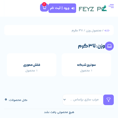
0
ورود | ثبت نام
که
فلش مموری
1 محصول
قطعات اصلی خارجی 
659 محصول
0
کل محصولات:
هیچ محصولی یافت نشد