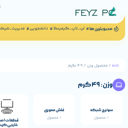
لپ_تاپ_گیمینگ
دانشجویی
مدیریت_شرک
محبوبترین ها
خانه
/ محصول وزن / 49 گرم
وزن: 49 گرم
سوئیچ شبکه
فلش مموری
1 محصول
1 محصول
قطعات اص
خارجی کی