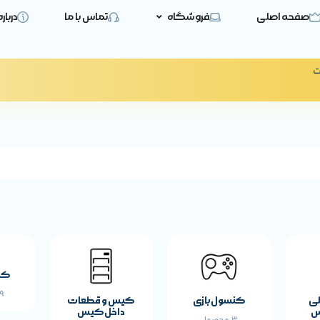
صفحه اصلی
فروشگاه
تماس با ما
دربار
ت
کی
19 
لی
کنسول بازی
کیس و قطعات
س
داخل کیس