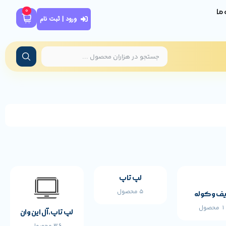
0
ه ما
ورود | ثبت نام
لپ تاپ
5 محصول
ف و کوله
محصول
لپ تاپ،آل این وان