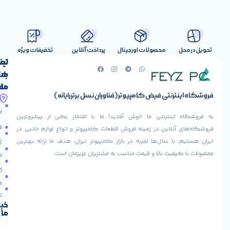
صولات اورجینال
پرداخت آنلاین
تخفیفات ویژه
لینک
تماس
با
های
ما
مفید
ض کامپیوتر (فناوران نسل برتر رایانه)
آدرس
صفحه
حساب
ما
اصلی
کاربری
ی ما خوش آمدید! ما با افتخار یکی از پیشروترین
خیابان
فروشنده
فروشگاه
در زمینه فروش قطعات کامپیوتر و انواع لوازم جانبی در
ولیعصر،
شوید
ها تجربه در بازار کامپیوتر ایران، هدف ما ارائه بهترین
بالاتر
درباره
از
ا و قیمت مناسب به مشتریان عزیزمان است.
ما
عودت
تقاطع
سفارش
تماس
طالقانی،
با ما
پاساژ
دریافت
مرکز
تخفیف
کامپیوتر
خبرنامه
ما
ایران،
طبقه