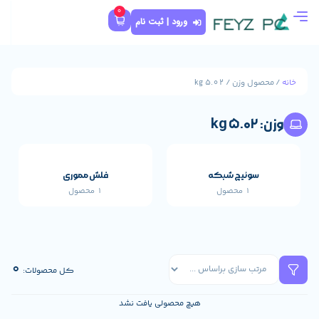
0
ورود | ثبت نام
که
فلش مموری
1 محصول
قطعات اصلی خارجی 
659 محصول
0
کل محصولات:
هیچ محصولی یافت نشد