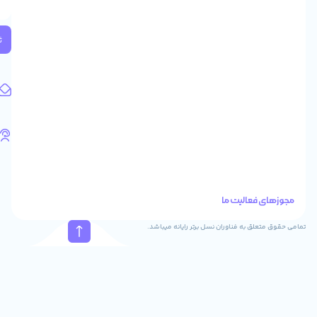
2
واحد
224
ثبت
کد
پستی:
1583658713
آدرس
ایمیل
support@feyzcomputer.com
تلفن
های
تماس
41288
021
88915131
021
نسل برتر رایانه میباشد.