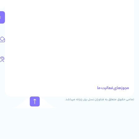
2
واحد
224
ثبت
کد
پستی:
1583658713
آدرس
ایمیل
support@feyzcomputer.com
تلفن
های
تماس
41288
021
88915131
021
نسل برتر رایانه میباشد.