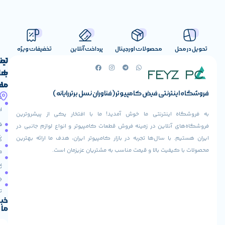
صولات اورجینال
پرداخت آنلاین
تخفیفات ویژه
لینک
تماس
با
های
ما
مفید
ض کامپیوتر (فناوران نسل برتر رایانه)
آدرس
صفحه
حساب
ما
اصلی
کاربری
ی ما خوش آمدید! ما با افتخار یکی از پیشروترین
خیابان
فروشنده
فروشگاه
در زمینه فروش قطعات کامپیوتر و انواع لوازم جانبی در
ولیعصر،
شوید
ها تجربه در بازار کامپیوتر ایران، هدف ما ارائه بهترین
بالاتر
درباره
از
ا و قیمت مناسب به مشتریان عزیزمان است.
ما
عودت
تقاطع
سفارش
تماس
طالقانی،
با ما
پاساژ
دریافت
مرکز
تخفیف
کامپیوتر
خبرنامه
ما
ایران،
طبقه