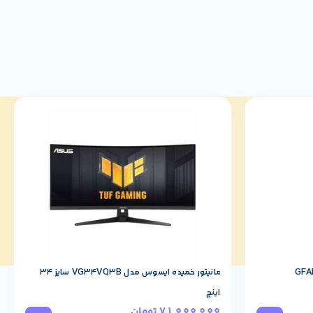
مانیتور خمیده ایسوس مدل VG34VQ3B سایز 34
اینچ
71,000,000
تومان