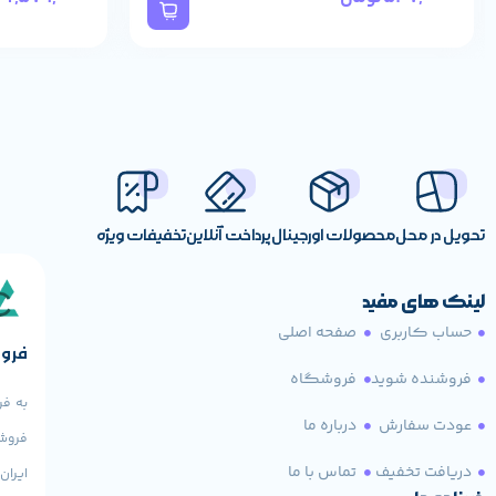
نوع
–
نورپردازی
سازگار با
y vary depending on user’s hardware configuration and
سیستم
em, Formatted exFAT for out-of-the-box compatibility,
عامل های
macOS 11+, Windows® 10+
اقلام
uick install guide, Software for device management and
همراه
backup, SuperSpeed USB-A cable (5 Gbps)
تحویل در محل
محصولات اورجینال
پرداخت آنلاین
تخفیفات ویژه
لینک های مفید
حساب کاربری
صفحه اصلی
فروش
فروشنده شوید
فروشگاه
به فر
عودت سفارش
درباره ما
فروش 
دریافت تخفیف
تماس با ما
ایران