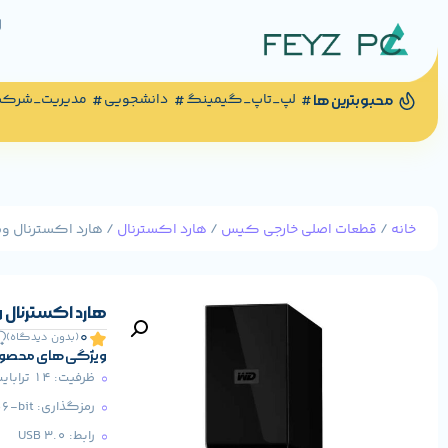
لپ_تاپ_گیمینگ
دانشجویی
مدیریت_شرک
محبوبترین ها
خانه
/
قطعات اصلی خارجی کیس
/
هارد اکسترنال
/ هارد اکسترنال وسترن دیجیتال 
هارد اکسترنال وسترن دیجیت
0
(بدون دیدگاه)
ویژگی های محصو
ظرفیت: 14 ترابایت
رمزگذاری: AES 256-bit
رابط: USB 3.0