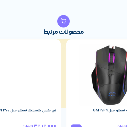
محصولات مرتبط
 مدل GM 2028
فن کیس گیمینگ تسکو مدل GFAN 300
ومان
3,212,000
تومان