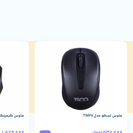
قابلیت
256-bit AES
رمزنگاری
داده‌ها
قابلیت
ندارد
های
مقاومتی
ابعاد
139.2 × 49 × 170.7
وزن
1000gr
رنگ
مشکی
جنس
پلاستیک با کیفیت بالا
ماوس تسکو مدل TM211
ماوس گیمینگ تسکو
نورپردازی
ندارد
537,000
تومان
1,579,000
ت