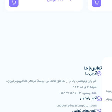
تماس با ما
آدرس ما
خیابان ولیعصر، بالاتر از تقاطع طالقانی، پاساژ مرکز کامپیوتر ایران،
طبقه 2 واحد 224
مینه
کد پستی: 1583658713
آدرس ایمیل
یوتر
support@feyzcomputer.com
تلفن های تماس