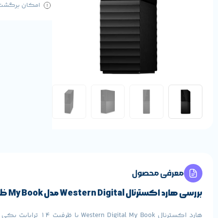
امکان برگشت کا
معرفی محصول
بررسی هارد اکسترنال Western Digital مدل My Book ظرفیت 14 ترابایت
هارد اکسترنال ook