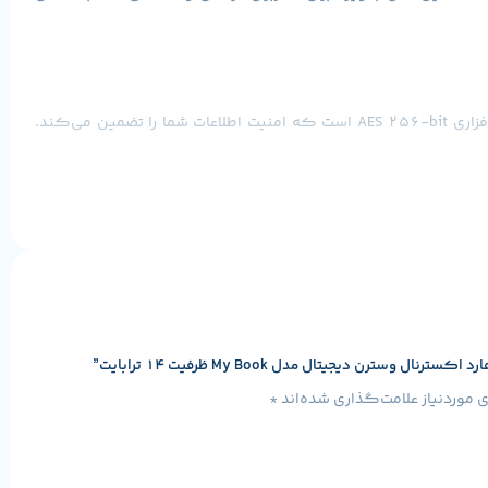
هارد My Book از رابط USB 3.0 بهره می‌برد که سرعت انتقال داده‌ها را تا 5 گیگابیت بر ثانیه فراهم می‌کند. این مدل دارای رمزگذاری سخت‌افزاری AES 256-bit است که امنیت اطلاعات شما را تضمین می‌کند.
هارد WD My Book به دلیل ظرفیت بالا و طراحی ایمن، گزینه‌ای ایده‌آل برای ذخیره‌سازی فایل‌های حجیم مانند ویدئوها، عکس‌ها و اسناد مهم است. این مدل با نرم‌افزار WD Backup امکان پشتیبان‌گیری خودکار از
رن دیجیتال مدل My Book ظرفیت 14 ترابایت”
موردنیاز علامت‌گذاری شده‌اند
*