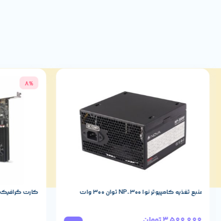
8%
منبع تغذیه کامپیوتر نوا NP-300 توان 300 وات
کارت گرافیک زوتک مدل 5
3,500,000
تومان