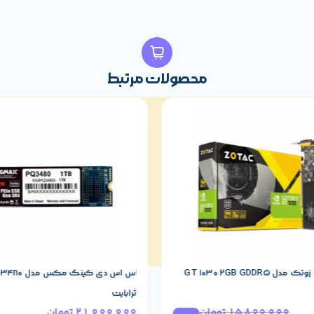
محصولات مرتبط
GT 1030 2GB GDDR
ترابایت
15,800,000
تومان
21,000,000
تومان