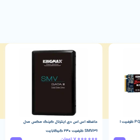
اس اس دی کینگ مکس مدل PQ3480 ظرفیت 1
حافظه اس اس دی اینترنال کینگ مکس مدل
SMV32 ظرفیت 240 گیگابایت
7,000,000
تومان