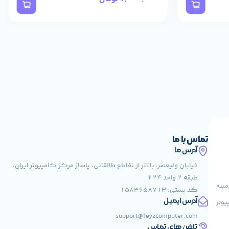
تماس با ما
آدرس ما
خیابان ولیعصر، بالاتر از تقاطع طالقانی، پاساژ مرکز کامپیوتر ایران،
طبقه 2 واحد 224
مینه
کد پستی: 1583658713
آدرس ایمیل
یوتر
support@feyzcomputer.com
تلفن های تماس