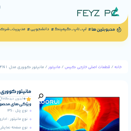
لپ_تاپ_گیمینگ
دانشجویی
مدیریت_شرک
محبوبترین ها
خانه
/
قطعات اصلی خارجی کیس
/
مانیتور
/ مانیتور کووری مدل 24N1 سایز 24 اینچ
مانیتور کووری مدل 24N1 سایز
0
(بدون دیدگاه)
ویژگی های محصو
نوع پنل : IPS
نوع مانیتور : ادا
نوع صفحه‌ نمایش 