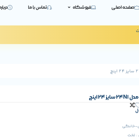
صفحه اصلی
فروشگاه
تماس با ما
دربار
ت
 24 اینچ
ل
ری-خانگی
: تخت