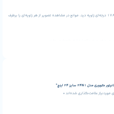
پنل IPS: مانیتور کووری 24N1 از پنل IPS بهره می‌برد که تجربه‌ای عالی در نمایش رنگ‌ها و تونهای مشاهده ارایه می‌دهد. این پنل با ارایه ۱۷۸ درجه‌ای زاویه دید، موانع در مشاهده تصویر از هر زاویه‌ای را برطرف
دل 24N1 سایز 24 اینچ”
موردنیاز علامت‌گذاری شده‌اند
*