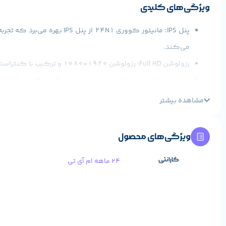
ویژگی‌های کلیدی
می‌کند.
رزولوشن Full HD: رزولوشن 1920×1080 و ترکیب با کنتراست 3000:1 تصاویری شفاف و واضح را ارایه می‌دهد.
سرعت و سلامتی: این
مانیتور
با سرعت پاسخ‌گویی 4 میلی‌ثانیه، نرخ تازه‌سازی 75 هرتز و فناوری حذف پرش (فلیکر فری)، نور آبی مضر را کاهش می‌دهد و به سلامت چشم کمک می‌کند.
اتصالات متنوع: این مانیتور به پورت HDMI 1.4 و VGA تجهیز شده است که قابلیت اتصال به انواع دستگاه‌ها را فراهم می‌سازد.
مشاهده بیشتر
طراحی زیبا و مدرن: طراحی با قاب باریک و پشتیبانی از نصب دیواری (استاندارد VESA ۷۵×۷۵ میلی‌متر) این محصول را مناسب برای محیط
اگر به دنبال یک مانیتور مورد اعتماد برای استفاده‌های گوناگون هستید، مانیتور کووری 24N1 گزینه‌ا
ویژگی‌های محصول
گارانتی
24 ماهه ام آی تی