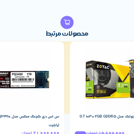
محصولات مرتبط
GT 1030 2GB GDDR
ترابایت
15,800,000
تومان
21,000,000
تومان