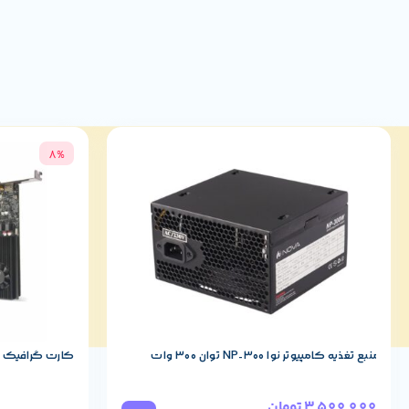
فرکانس رم قابل پشتیبانی
تا 9066 مگاهرتز
قابلیت اورکلاک رم
دارد
نسل PCI-E
نسل پنجم
8%
PCI-E X1
ندارد
PCI-E X4
ندارد
PCI-E X16
3
توضیحات PCI-E X16
1xPCI-E 5.0 x16, 2xPCI-E 4.0 x16
منبع تغذیه کامپیوتر نوا NP-300 توان 300 وات
کارت گرافیک زوتک مدل 5
نوع درگاه SATA
6Gb/s
3,500,000
تومان