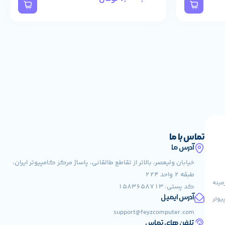
تماس با ما
آدرس ما
خیابان ولیعصر، بالاتر از تقاطع طالقانی، پاساژ مرکز کامپیوتر ایران،
طبقه 2 واحد 224
مینه
کد پستی: 1583658713
آدرس ایمیل
یوتر
support@feyzcomputer.com
تلفن های تماس