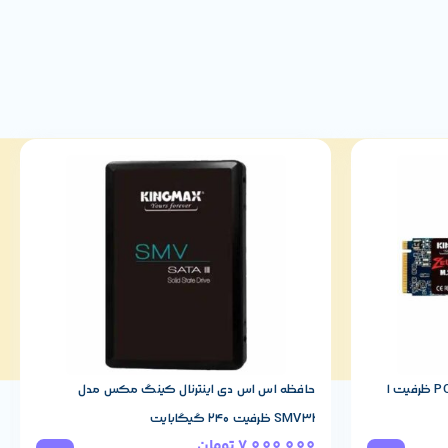
اس اس دی کینگ مکس مدل PQ3480 ظرفیت 1
حافظه اس اس دی اینترنال کینگ مکس مدل
SMV32 ظرفیت 240 گیگابایت
7,000,000
تومان