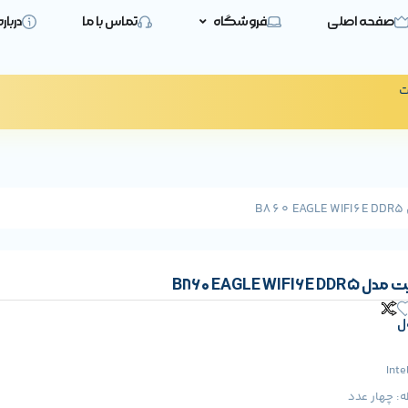
صفحه اصلی
فروشگاه
تماس با ما
دربار
ت
B
B860 EAGLE WIF
ل
ه: چهار عدد