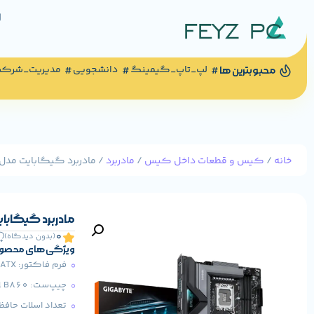
لپ_تاپ_گیمینگ
دانشجویی
مدیریت_شرک
محبوبترین ها
خانه
/
کیس و قطعات داخل کیس
/
مادربرد
/ مادربرد گیگابایت مدل 860 EAGLE WIFI6E DDR5
مادربرد گیگابایت مدل I6E DDR5
0
(بدون دیدگاه)
ویژگی های محصو
فرم فاکتور: ATX
چیپ‌ست: Intel B860
تعداد اسلات حافظ