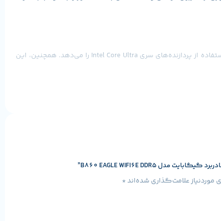
این مادربرد با فرم فاکتور ATX طراحی شده و از سوکت پردازنده LGA1851 و چیپست Intel B860 بهره می‌برد. این ترکیب به کاربران امکان استفاده از پردازنده‌های سری Intel Core Ultra را می‌دهد. همچنین، این
مادربرد B860 EAGLE WIFI6E DDR5 از حافظه‌های DDR5 با حداکثر ظرفیت 256 گیگابایت و فرکانس تا 9066 مگاهرتز پشتیبانی می‌کند. این مادربرد دارای 4 اسلات RAM و 3 اسلات M.2 برای ذخیره‌سازی سریع و
دل B860 EAGLE WIFI6E DDR5”
موردنیاز علامت‌گذاری شده‌اند
*