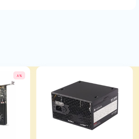
حداکثر حافظه قابل پشتیبانی
128 گیگابایت
فرکانس رم قابل پشتیبانی
تا 8800 مگاهرتز
قابلیت اورکلاک رم
دارد
نسل PCI-E
نسل پنجم
8%
PCI-E X1
1xPCI-E 4.0 x1
PCI-E X4
ندارد
PCI-E X16
1
توضیحات PCI-E X16
1xPCI-E 5.0 x16