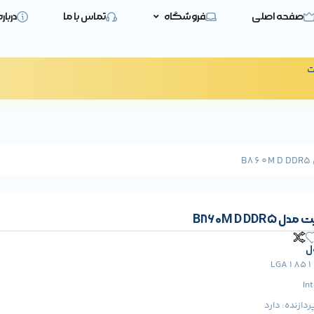
صفحه اصلی
فروشگاه
تماس با ما
دربار
ت
B
B860M D DD
ل
LGA1851
In
دازنده:
دارد