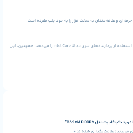
این مادربرد با فرم فاکتور Micro-ATX طراحی شده و از سوکت پردازنده LGA1851 و چیپست Intel B860 بهره می‌برد. این ترکیب به کاربران امکان استفاده از پردازنده‌های سری Intel Core Ultra را می‌دهد. همچنین، این
ابایت مدل B860M D DDR5”
موردنیاز علامت‌گذاری شده‌اند
*