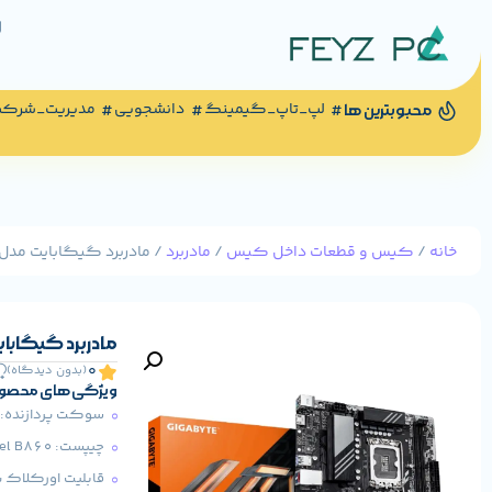
لپ_تاپ_گیمینگ
دانشجویی
مدیریت_شرک
محبوبترین ها
خانه
/
کیس و قطعات داخل کیس
/
مادربرد
/ مادربرد گیگابایت مدل 860M D DDR5
مادربرد گیگابایت مدل R5
0
(بدون دیدگاه)
ویژگی های محصو
سوکت پردازنده:
چیپست:
tel B860
قابلیت اورکلاک پر