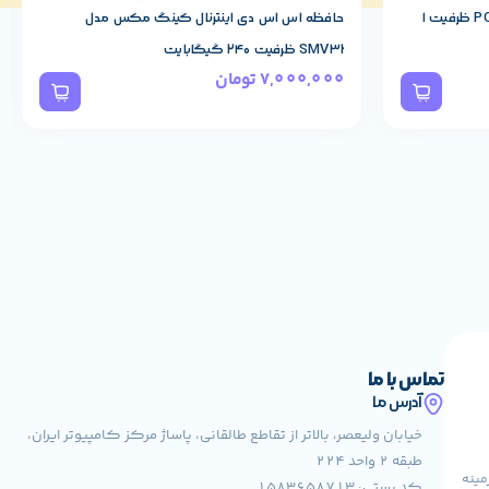
اس اس دی کینگ مکس مدل PQ3480 ظرفیت 1
حافظه اس اس دی اینترنال کینگ مکس مدل
SMV32 ظرفیت 240 گیگابایت
7,000,000
تومان
تماس با ما
آدرس ما
خیابان ولیعصر، بالاتر از تقاطع طالقانی، پاساژ مرکز کامپیوتر ایران،
طبقه 2 واحد 224
مینه
کد پستی: 1583658713