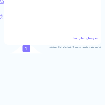
آدرس
ایمیل
support@feyzcomputer.com
تلفن
های
تماس
41288
021
88915131
021
نسل برتر رایانه میباشد.