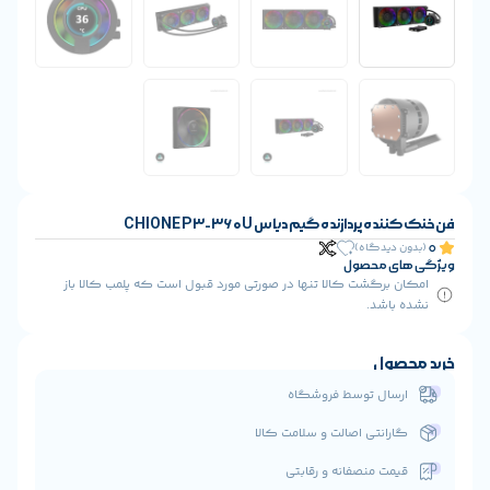
دیاس CHIONE P3-360U
ا تنها در صورتی مورد قبول است که پلمب کالا باز
 فروشگاه
ت و سلامت کالا
 و رقابتی