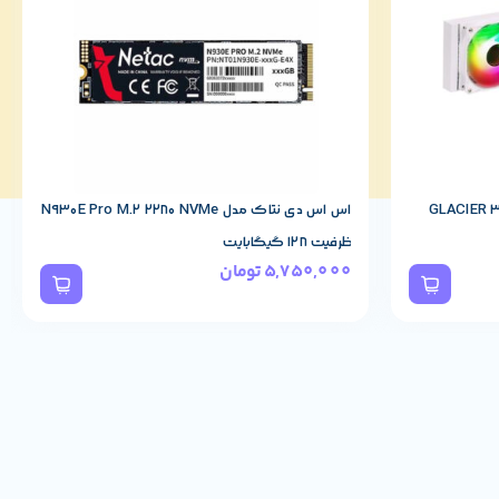
نده پردازنده گرین مدل GLACIER 360
اس اس دی نتاک مدل N930E Pro M.2 2280 NVMe
ظرفیت 128 گیگابایت
5,750,000
تومان