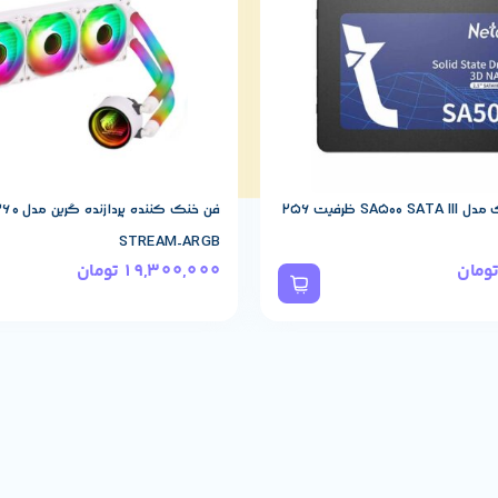
اس اس دی نتاک مدل SA500 SATA III ظرفیت 256
فن خنک کن
STREAM-ARGB
ومان
19,300,000
تومان