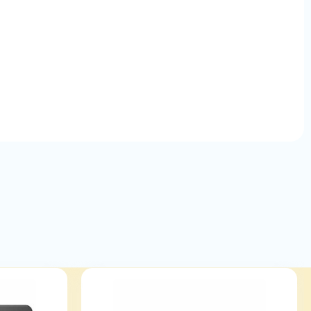
مشکی
تعداد
مشخصات پایه محصول
مشخصات پ
104 عدد
کلیدهای
کیبورد
تعداد
12 عدد
کلیدهای
میانبر
صفحه کلید
دارد
اعداد
نوع
RGB
نورپردازی
نوع اتصال
با سیم, بی‌ سیم
رابط
Bluetooth, USB, دانگل USB
نوع رابط
2.4GHz, Bluetooth, USB 2.0