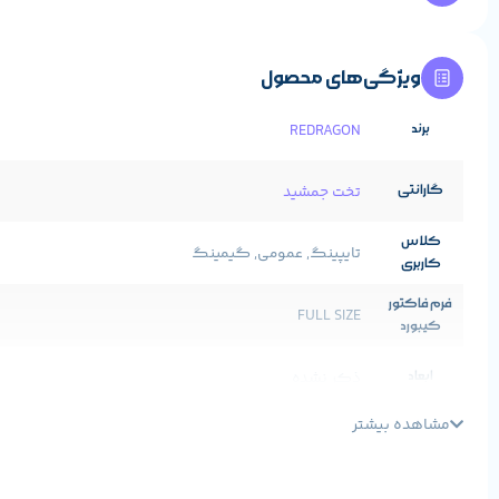
ویژگی‌های محصول
برند
REDRAGON
گارانتی
تخت جمشید
کلاس
تایپینگ, عمومی, گیمینگ
کاربری
فرم فاکتور
FULL SIZE
کیبورد
ابعاد
ذکر نشده
مشاهده بیشتر
وزن
ذکر نشده
رنگ