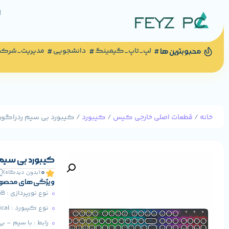
لپ_تاپ_گیمینگ
دانشجویی
مدیریت_شرک
محبوبترین ها
خانه
/
قطعات اصلی خارجی کیس
/
کیبورد
/ کیبورد بی سیم ردراگون مدل 10 Pro
کیبورد بی سیم ردراگون
0
(بدون دیدگاه)
ویژگی های محصو
نوع نورپردازی : RGB
نوع کیبورد : Mechanical
رابط : با سیم – ب