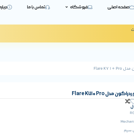
صفحه اصلی
فروشگاه
تماس با ما
دربار
ت
Flare K7
 مدل Flare K710 Pro
ل
ی سیم