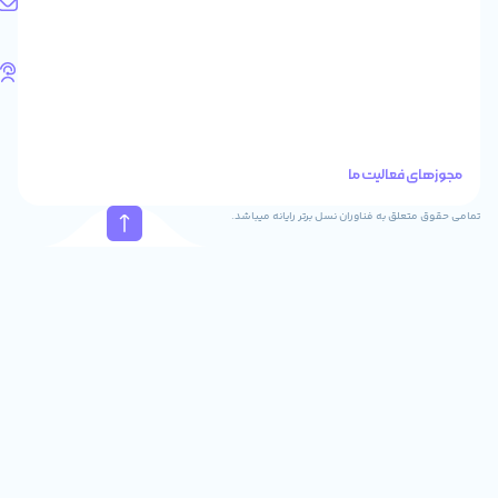
آدرس
ایمیل
support@feyzcomputer.com
تلفن
های
تماس
41288
021
88915131
021
نسل برتر رایانه میباشد.