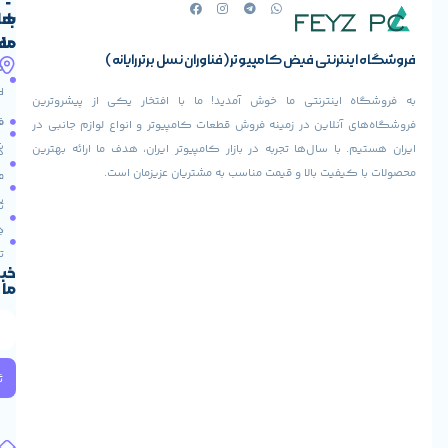
با
های
ما
مفید
ض کامپیوتر (فناوران نسل برتر رایانه)
آدرس
صفحه
حساب
ما
اصلی
کاربری
ی ما خوش آمدید! ما با افتخار یکی از پیشروترین
خیابان
فروشنده
فروشگاه
در زمینه فروش قطعات کامپیوتر و انواع لوازم جانبی در
ولیعصر،
شوید
ها تجربه در بازار کامپیوتر ایران، هدف ما ارائه بهترین
بالاتر
درباره
از
ا و قیمت مناسب به مشتریان عزیزمان است.
ما
عودت
تقاطع
سفارش
تماس
طالقانی،
با ما
پاساژ
دریافت
مرکز
تخفیف
کامپیوتر
خبرنامه
ما
ایران،
طبقه
2
واحد
224
ثبت
کد
پستی:
1583658713