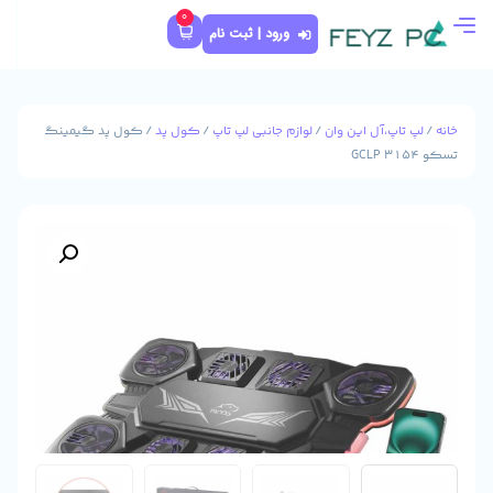
0
ورود | ثبت نام
وان
/
لوازم جانبی لپ تاپ
/
کول پد
/ کول پد گیمینگ