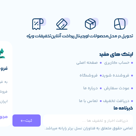
پورت Display
3xV2.1
نسل PCI Express x16
5.0
تحویل در محل
محصولات اورجینال
پرداخت آنلاین
تخفیفات ویژه
رابط DirectX
12 Ultimate
رابط Open GL
4.6
لینک های مفید
حساب کاربری
صفحه اصلی
فروش
پشتیبانی از G-SYNC
دارد
فروشنده شوید
فروشگاه
به فر
پشتیبانی از HDCP
بله
عودت سفارش
درباره ما
فروش 
دریافت تخفیف
تماس با ما
ایران
حداکثر رزولوشن
7680 × 4320 پیکسل
خبرنامه ما
مجوز
نمایشگر قابل پشتیبانی
4 عدد
ثبت
تمامی حقوق متعلق به فناوران نسل برتر رایانه میباشد.