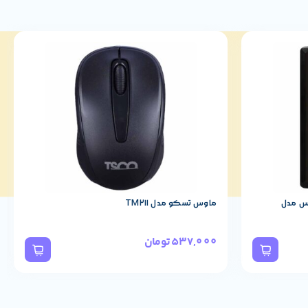
مدل
ماوس تسکو مدل TM211
م
537,000
تومان
0