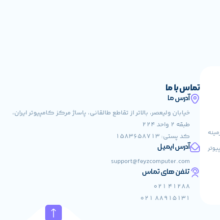
تماس با ما
آدرس ما
خیابان ولیعصر، بالاتر از تقاطع طالقانی، پاساژ مرکز کامپیوتر ایران،
طبقه 2 واحد 224
مینه
کد پستی: 1583658713
آدرس ایمیل
یوتر
support@feyzcomputer.com
تلفن های تماس
41288 021
88915131 021