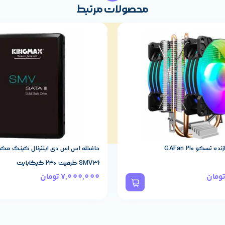
محصولات مرتبط
 GAFan 210
حافظه اس اس دی اینترنال کینگ مکس 
SMV32 ظرفیت 240 گیگابایت
ان
7,000,000
تومان