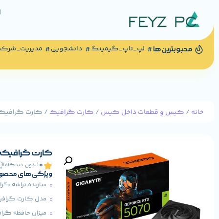
لپ_تاپ_گیمینگ
دانشجویی
مدیریت_شرک
محبوبترین ها
خانه
/
کیس و قطعات داخل کیس
/
کارت گرافیک
/ کارت گرافیک گیگابایت مدل 12G
کارت گرافیک گیگابایت مدل  12G
0
(بدون دیدگاه)
ویژگی های محصو
سازنده تراشه گرافیکی
مدل کارت گرافیک: TX 5070 WINDFORCE SFF 12G
میزان حافظه گرافیکی: 12