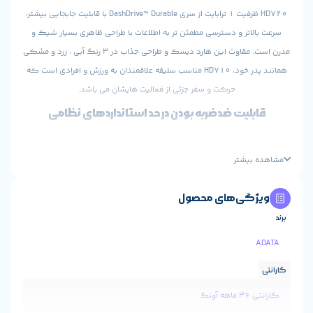
HD720 ظرفیت 1 ترابایت از سری DashDrive™ Durable با قابلیت جابجایی بیشتر،
سی مطمئن تر به اطلاعات با طراحی ظاهری بسیار شیک و
مدرن است. مقاوت این هارد دیسک و طراحی جذاب در 3 رنگ آبی ، زرد و مشکی
همانند پدر خود، HD710 مناسب سلیقه علاقمندان به ورزش و افرادی است که
و سفر جزئی از فعالیت هایشان می باشد.
ربه بودن در حد استانداردهای نظامی
ساختار3 لایه HD720 که شامل مواد سیلیکونی با ویژگی الاستیکی قابل
ت فوق العاده بالای جذب شدت ضربه از تمام زوایا را فراهم
می‌کند. HD720 با دریافت استاندارد MIL-STD-810G 516.6 که نشان
 محصول
ی مطابق با استانداردهای نظامی است، امنیت داده های
منتظره از ارتفاع 1.8 متر ، تضمین می‌‌کند.
محافظت سه لایه فیزیکی
ارددیسک HD720 با سه لایه مقاوم از اطلاعات شما در مقابل هرگونه ضربه از
هر زاویه‌ای محافظت می‌کند.