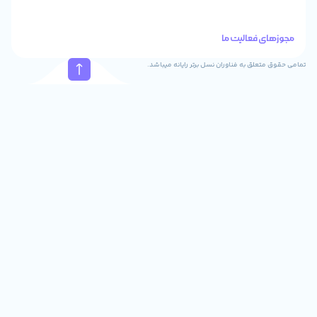
تماس
41288
021
88915131
021
نسل برتر رایانه میباشد.