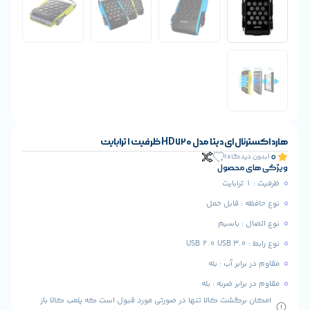
ت 1 ترابایت
مل
له
 بله
ا تنها در صورتی مورد قبول است که پلمب کالا باز