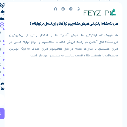
لینک
تماس
با
های
ما
مفید
ض کامپیوتر (فناوران نسل برتر رایانه)
آدرس
صفحه
حساب
ما
اصلی
کاربری
ی ما خوش آمدید! ما با افتخار یکی از پیشروترین
خیابان
فروشنده
فروشگاه
در زمینه فروش قطعات کامپیوتر و انواع لوازم جانبی در
ولیعصر،
شوید
ها تجربه در بازار کامپیوتر ایران، هدف ما ارائه بهترین
بالاتر
درباره
از
ا و قیمت مناسب به مشتریان عزیزمان است.
ما
عودت
تقاطع
سفارش
تماس
طالقانی،
با ما
پاساژ
دریافت
مرکز
تخفیف
کامپیوتر
خبرنامه
ما
ایران،
طبقه
2
واحد
224
ثبت
کد
پستی: