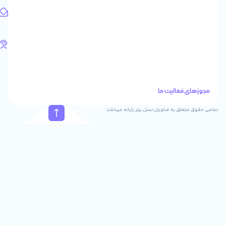
1583658713
آدرس
ایمیل
support@feyzcomputer.com
تلفن
های
تماس
41288
021
88915131
021
نسل برتر رایانه میباشد.