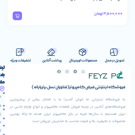
15,800,000
تومان
,000
صولات اورجینال
پرداخت آنلاین
تخفیفات ویژه
لینک
تماس
با
های
ما
مفید
ض کامپیوتر (فناوران نسل برتر رایانه)
آدرس
صفحه
حساب
ما
اصلی
کاربری
ی ما خوش آمدید! ما با افتخار یکی از پیشروترین
خیابان
فروشنده
فروشگاه
در زمینه فروش قطعات کامپیوتر و انواع لوازم جانبی در
ولیعصر،
شوید
ها تجربه در بازار کامپیوتر ایران، هدف ما ارائه بهترین
بالاتر
درباره
از
ا و قیمت مناسب به مشتریان عزیزمان است.
ما
عودت
تقاطع
سفارش
تماس
طالقانی،