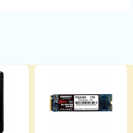
تعداد هسته‌های
ذکر نشده
رهگیری پرتوی نور
(Ray Tracing)
تعداد هسته های
ذکر نشده
هوش مصنوعی
معماری پردازنده
Ampere
گرافیکی
فرکانس پایه
ذکر نشده
فرکانس افزایشی
1807 مگاهرتز
حجم حافظه
12 گیگابایت
نوع حافظه
GDDR6