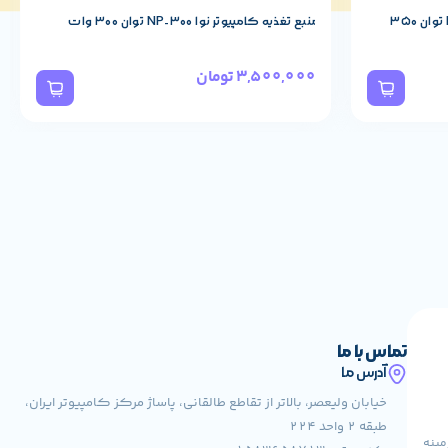
کارت گرافیک زوتک مدل GT 1030 2GB GDDR5
15,800,000
تومان
14,500,000
تومان
تماس با ما
آدرس ما
خیابان ولیعصر، بالاتر از تقاطع طالقانی، پاساژ مرکز کامپیوتر ایران،
طبقه 2 واحد 224
مینه