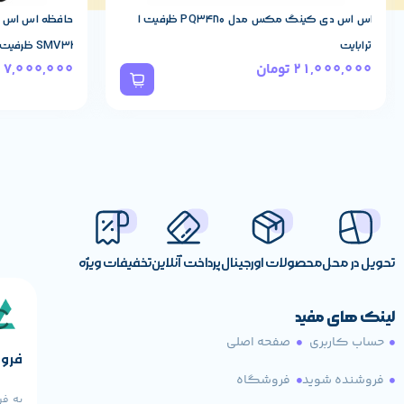
سرعت حافظه
15 Gbps
حافظه اس اس دی اینترنال کینگ مکس مدل
SMV32 ظرفیت 240 گیگابایت
وات
درگاه ارتباطی
PCI Express 4.0 x16
7,000,000
تومان
4,000,000
ت
پهنای باند رابط
192 بیت
پورت HDMI
1 عدد
پورت Display
3 عدد
نسل PCI Express
4.0
تحویل در محل
محصولات اورجینال
پرداخت آنلاین
تخفیفات ویژه
x16
رابط DirectX
12 Ultimate
لینک های مفید
حساب کاربری
صفحه اصلی
فروش
رابط Open GL
4.6
فروشنده شوید
فروشگاه
به فر