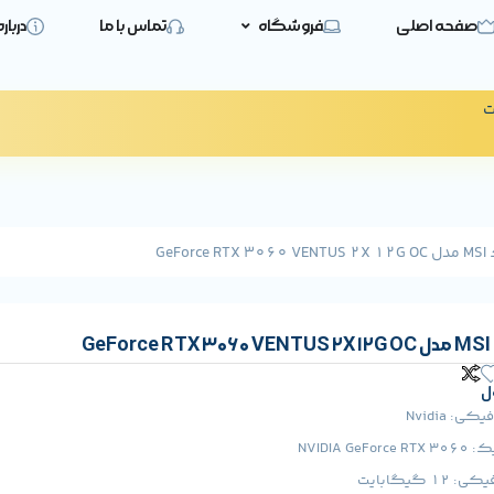
صفحه اصلی
فروشگاه
تماس با ما
دربار
ت
GeF
G
ل
: Nvidia
NVIDIA 
 گیگابایت