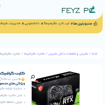
لپ_تاپ_گیمینگ
دانشجویی
مدیریت_شرک
محبوبترین ها
خانه
/
کیس و قطعات داخل کیس
/
کارت گرافیک
/ کارت گرافیک MSI مدل orce RTX 3060 VENTUS 2X 12G OC
کارت گرافیک MSI مدل eForce RTX 3060 VENTUS 2X 12G OC
0
(بدون دیدگاه)
ویژگی های محصو
سازنده تراشه گرافیکی
مدل کارت گرافیک: GeForce RTX 3060
میزان حافظه گرافیکی: 12