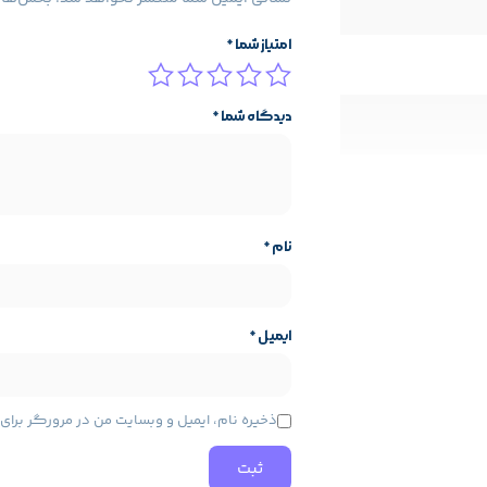
امتیاز شما
*
GeForce RTX 3060 VENTUS 2X 12G O با طراحی مقاوم، عملکرد مناسب و قابلیت‌های پیشرفته، یکی ا
دیدگاه شما
*
نام
*
ایمیل
*
ایه محصول
مشخصات پایه محصول
نوا
برند:
ذخیره نام، ایمیل و وبسایت من در مرورگر برا