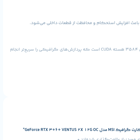
GeForce RTX 3060 VENTUS 2X 12G OC از ۱۲ گیگابایت حافظه GDDR6 بهره می‌برد که پهنای باند مناسبی را فراهم می‌کند. این کارت دارای ۳۵۸۴ هسته CUDA است که پردازش‌های گرافیکی را سریع‌تر انجام
این کارت از فناوری‌های DLSS و Ray Tracing پشتیبانی می‌کند که باعث بهبود کیفیت تصویر و افزایش نرخ فریم در بازی‌ها می‌شود. همچنین، دارای ۳ عدد پورت DisplayPort و ۱ عدد پورت HDMI است که امکان اتصال
با توجه به مشخصات فنی و عملکرد مناسب، این کارت گرافیک گزینه‌ای مقرون‌به‌صرفه برای گیمرها و کاربران حرفه‌ای محسوب می‌شود. در مقایسه با RTX 3060 Ti، این مدل قیمت پایین‌تری دارد اما همچنان عملکرد
GeForce RTX 3060 VEN”
موردنیاز علامت‌گذاری شده‌اند
*