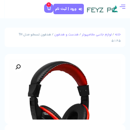
0
ورود | ثبت نام
پیوتر
/
هدست و هدفون
/ هدفون تسکو مدل TH