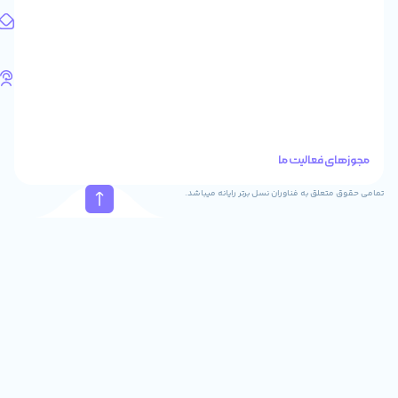
1583658713
آدرس
ایمیل
support@feyzcomputer.com
تلفن
های
تماس
41288
021
88915131
021
نسل برتر رایانه میباشد.