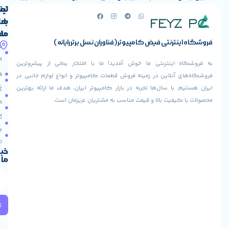
لینک
تماس
با
های
ما
مفید
ض کامپیوتر (فناوران نسل برتر رایانه)
آدرس
صفحه
حساب
ما
اصلی
کاربری
ی ما خوش آمدید! ما با افتخار یکی از پیشروترین
خیابان
فروشنده
فروشگاه
در زمینه فروش قطعات کامپیوتر و انواع لوازم جانبی در
ولیعصر،
شوید
ها تجربه در بازار کامپیوتر ایران، هدف ما ارائه بهترین
بالاتر
درباره
از
ا و قیمت مناسب به مشتریان عزیزمان است.
ما
عودت
تقاطع
سفارش
تماس
طالقانی،
با ما
پاساژ
دریافت
مرکز
تخفیف
کامپیوتر
خبرنامه
ما
ایران،
طبقه
2
واحد
224
ثبت
کد
پستی: