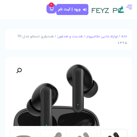
0
ورود | ثبت نام
پیوتر
/
هدست و هدفون
/ هندزفری تسکو مدل TH