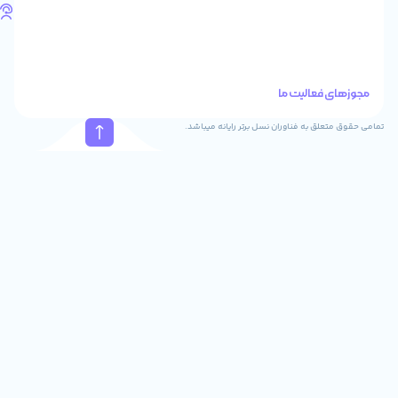
تلفن
های
تماس
41288
021
88915131
021
نسل برتر رایانه میباشد.