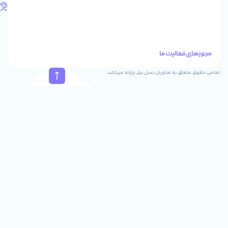
تلفن
های
تماس
41288
021
88915131
021
نسل برتر رایانه میباشد.