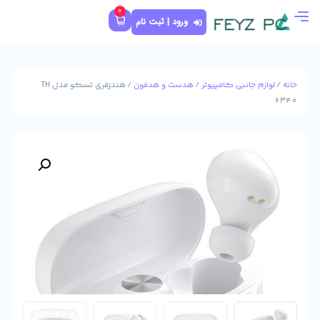
0
ورود | ثبت نام
پیوتر
/
هدست و هدفون
/ هندزفری تسکو مدل TH