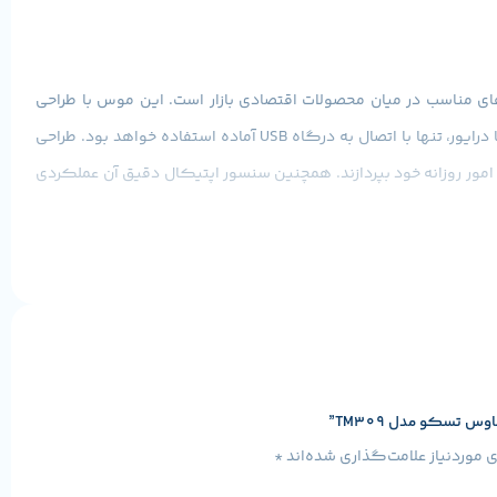
د، ماوس تسکو مدل TM309 یکی از گزینه‌های مناسب در میان محصولات اقتصادی بازار است. این موس با طراحی
ارگونومیک، دقت مناسب و اتصال Plug & Play، برای کارهای اداری، خانگی، آموزشی و استفاده روزمره طراحی شده و بدون نیاز به نصب نرم‌افزار یا درایور، تنها با اتصال به درگاه USB آماده استفاده خواهد بود. طراحی
 امور روزانه خود بپردازند. همچنین سنسور اپتیکال دقیق آن عملکردی
ی شده که به‌خوبی در دست قرار گرفته و استفاده طولانی از آن باعث خستگی دست نمی‌شود.
ست گزینه‌ای بسیار مناسب محسوب می‌شود و ظاهر مینیمال آن نیز با هر
تسکو مدل TM309”
موردنیاز علامت‌گذاری شده‌اند
*
فیس، آموزش آنلاین و امور اداری ارائه می‌دهد. حرکت روان نشانگر و