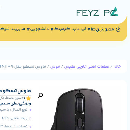
لپ_تاپ_گیمینگ
دانشجویی
مدیریت_شرک
محبوبترین ها
خانه
/
قطعات اصلی خارجی کیس
/
موس
/ ماوس تسکو مدل TM309
ماوس تسکو مدل 09
0
(بدون دیدگاه)
ویژگی های محصو
نوع اتصال: با سیم
رابط اتصال: USB
تعداد کلیدها: 3 عدد