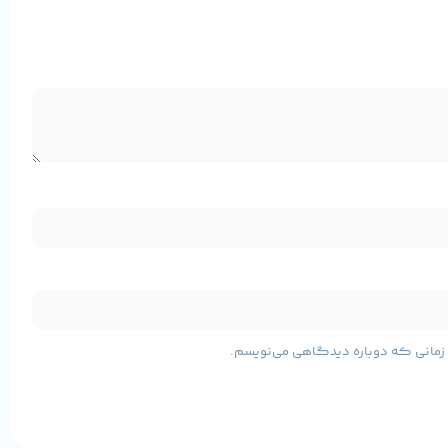
نه نرم‌افزار یا درایور، تنها با اتصال کابل می‌توانید از موس استفاده
ولی ارائه دهد و موس TM309 نیز از این قاعده مستثنی نیست. کلیدهای نرم با عملکرد دقیق، اسکرول روان و بدنه مقاوم، این محصول را
مشخصات پایه محصول
ی زمانی که دوباره دیدگاهی می‌نویسم.