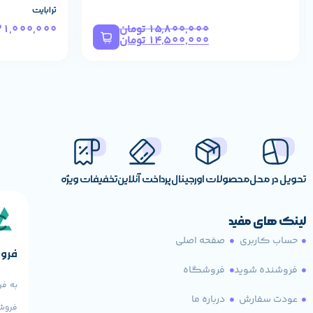
طراحی ارگونومیک و خوش‌دست
ترابایت
15,800,000
تومان
21,000,000
سنسور اپتیکال با عملکرد روان
14,500,000
تومان
اتصال USB با قابلیت Plug & Play
بدون نیاز به نصب درایور
مناسب استفاده روزمره و اداری
کیفیت ساخت مناسب
کلیدهای نرم و روان
قیمت اقتصادی و ارزش خرید بالا
تحویل در محل
محصولات اورجینال
پرداخت آنلاین
تخفیفات ویژه
جمع‌بندی
لینک های مفید
اگر قصد خرید یک
موس سیمی اقتصادی، بادوام و کاربردی
حساب کاربری
صفحه اصلی
فروش
فروشنده شوید
فروشگاه
می‌تواند انتخابی هوشمندانه باشد.
به فر
عودت سفارش
درباره ما
فروش 