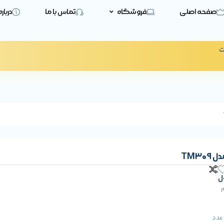
صفحه اصلی
فروشگاه
تماس با ما
دربار
ت
TM3
ل