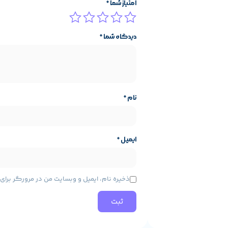
امتیاز شما
*
ید.
دیدگاه شما
*
Plug & Play
پشتیبانی می‌کند. بنابراین بدون نیاز به نصب هیچ‌گو
نام
*
تسکو همواره در تولید محصولات اقتصادی تلاش کرده کیفیت ساخت قابل قب
ایمیل
*
ایه محصول
مشخصات پایه محصول
DeepCool
برند:
ذخیره نام، ایمیل و وبسایت من در مرورگر برا