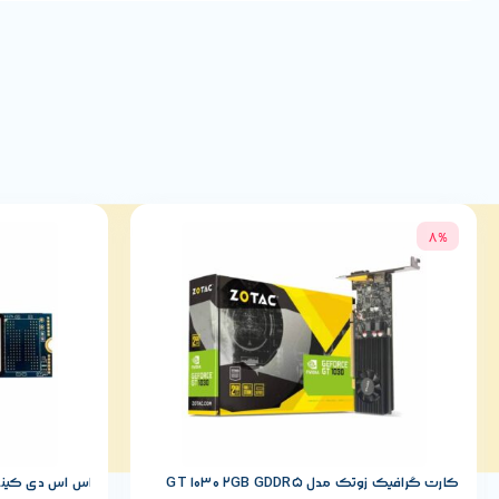
Linux
کاملاً سازگار بوده و بدون نیاز به تنظیمات خاص قابل استفاده است.
مناسب چه افرادی است؟
اگر جزو کاربران زیر هستید، موس TM309 انتخاب مناسبی برای شما خواهد بود:
کارمندان و کاربران اداری
دانشجویان و دانش‌آموزان
8%
کاربران خانگی
مراکز آموزشی
کافی‌نت‌ها
فروشگاه‌ها
شرکت‌ها و سازمان‌ها
مزایای ماوس تسکو مدل TM309
کارت گرافیک زوتک مدل GT 1030 2GB GDDR5