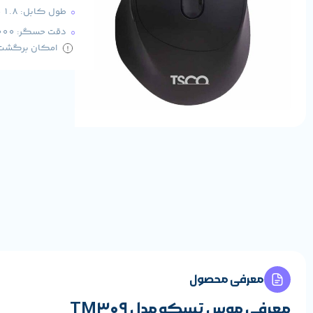
طول کابل: 1.8 متر
دقت حسگر: 1000 DPI
امکان برگشت کا
معرفی محصول
معرفی موس تسکو مدل TM309