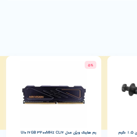
5%
رم هایک ویژن مدل U10 16GB 3200MHz CL16