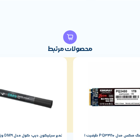
محصولات مرتبط
اس اس دی کینگ مکس مدل PQ3480 ظرفیت 1
خمیر سیلیکون دیپ کول مدل DM9 وزن ۱.۵ گرم