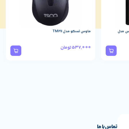
س مدل
ماوس تسکو مدل TM211
537,000
تومان
تماس با ما