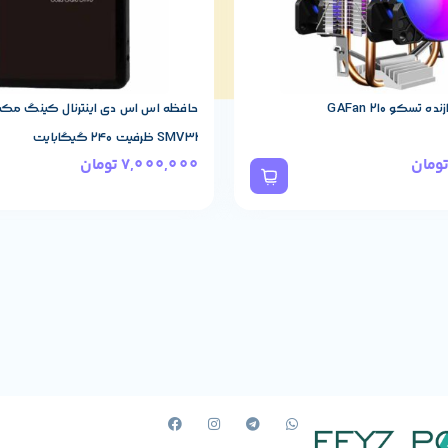
تسکو GAFan 210
حافظه اس اس دی اینترنال کینگ مک
SMV32 ظرفیت 240 گیگابایت
ومان
7,000,000
تومان