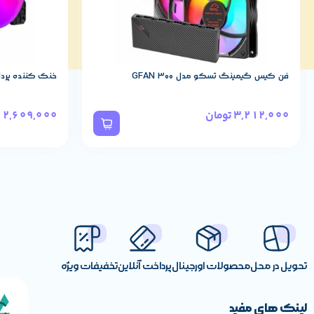
فن کیس گیمینگ تسکو مدل GFAN 300
خنک کننده پردازنده 
3,212,000
تومان
2,609,000
ت
تحویل در محل
محصولات اورجینال
پرداخت آنلاین
تخفیفات ویژه
لینک های مفید