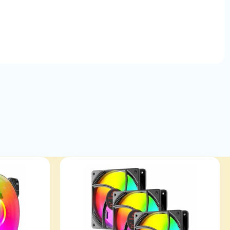
استاندارد های
IEEE 802.11 b g n
دانگل
A, 64 bits WEP WPA, WPA-PSK, WPA2, WPA2-PSK
امنیت پشتیبانی
(TKIP/AES)
حداکثر سرعت
تا 150 مگابایت بر ثانیه
انتقال
توان مصرفی
5 ولت 1 آمپر
سازگار با
OS 10.11, Mac OS 10.15, Windows 10, Windows 11,
سیستم عامل
Windows 7, Windows 8, Windows Vista, Windows XP
های
اقلام همراه
CD درایور, دفترچه راهنما, کارت گارانتی
سایر ویژگی ها
اتصال Plug & Play
,
باید درایور آن از طریق CD نصب شود