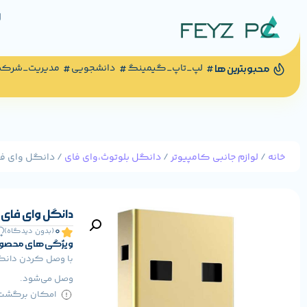
لپ_تاپ_گیمینگ
دانشجویی
مدیریت_شرک
محبوبترین ها
خانه
/
لوازم جانبی کامپیوتر
/
دانگل بلوتوث،وای فای
/ دانگل وای فای 
دانگل وای فای تسک
0
(بدون دیدگاه)
ویژگی های محصو
وصل می‌شود.
امکان برگشت کا