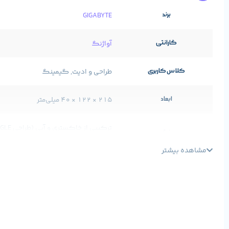
برند
GIGABYTE
گارانتی
آواژنگ
کلاس کاربری
طراحی و ادیت, گیمینگ
ابعاد
215 × 122 × 40 میلی‌متر
رنگ
فضایی)
مشاهده بیشتر
تعداد فن
2 عدد
نورپردازی
ندارد
مشخصات پایه محصول
مشخصات پ
نوا
نوا
مدل پردازنده
GeForce RTX™ 5060 Ti
برند:
برند: