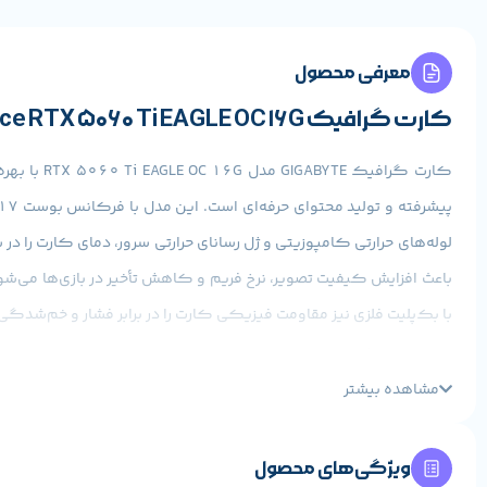
معرفی محصول
کارت گرافیک GIGABYTE GeForce RTX 5060 Ti EAGLE OC 16G – نسل جدید قدرت و هوشمندی
کارت گرافیک GIGABYTE مدل RTX 5060 Ti EAGLE OC 16G با بهره‌گیری از معماری جدید
پیشرفته و تولید محتوای حرفه‌ای است. این مدل با فرکانس بوست 2617 مگاهرتز و رابط حافظه 128 بیت، عملکردی روان و سریع را در اختیار کاربران قرار می‌دهد. سیستم خنک‌کننده
لوله‌های حرارتی کامپوزیتی و ژل رسانای حرارتی سرور، دمای کارت را در 
با بک‌پلیت فلزی نیز مقاومت فیزیکی کارت را در برابر فشار و خم‌شدگی
✅ سه ویژگی مهم:
مشاهده بیشتر
حافظه 16GB GDDR7 با پهنای باند 448 گیگابایت بر ثانیه
سیستم خنک‌کننده WINDFORCE با فن‌های HAWK و طراحی فعال
ویژگی‌های محصول
پشتیبانی از DLSS 4، Ray Tracing نسل 4 و NVIDIA Reflex 2