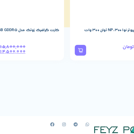
N توان 300 وات
کارت گرافیک زوتک مدل GT 1030 2GB GDDR5
تومان
15,800,000
14,500,000